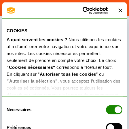
Se connecter
Offres de ma commune
Boutique
COOKIES
De nombreuses communes offrent une participation
A quoi servent les cookies ?
Nous utilisons les cookies
financière pour l’achat d’un abonnement de transports
Prise en charge par l'État
afin d’améliorer votre navigation et votre expérience sur
publics*.
nos sites. Les cookies nécessaires permettent
Cet espace vous permet de découvrir les offres de votre
seulement de prendre en compte votre choix. Le choix
Offres de ma commune
commune, y souscrire et en bénéficier.
"Cookies nécessaires"
correspond à "Refuser tout".
En cliquant sur ”
Autoriser tous les cookies
” ou
Découvrir les offres de votre commune
Besoin d'aide ?
”Autoriser la sélection”
, vous acceptez l’utilisation des
cookies sélectionnés. Vous pourrez toujours les
désactiver ultérieurement via le menu de consentement
disponible dans le coin inférieur gauche ou directement
Sélection
dans vos paramètres navigateurs.
Nécessaires
du
Si vous supprimez ou désactivez nos cookies, vous
consentement
pourriez rencontrer des interruptions ou des problèmes
Un abonnement acquis avec une participation financière de votre
Préférences
commune ou collectivité n’est ni remboursable ni convertible en